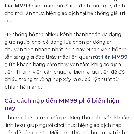
tiền MM99
cần tuân thủ đúng định mức quy định
cho mỗi lần thực hiện giao dịch tại hệ thống giải trí
cược.
Hệ thống hỗ trợ nhiều kênh thanh toán đa dạng
giúp người chơi dễ dàng lựa chọn phương án
chuyển tiền nhanh nhất hiện nay. Nhân viên hỗ trợ
sẵn sàng giải đáp thắc mắc liên quan
rút tiền MM99
giúp khách hàng cảm thấy yên tâm khi giao dịch
tiền. Thành viên cần chụp lại biên lai gửi tiền để đối
chiếu trong trường hợp xảy ra sự cố kỹ thuật từ
phía nhà mạng.
Các cách nạp tiền MM99 phổ biến hiện
nay
Thương hiệu cung cấp phương thức chuyển khoản
linh hoạt giúp người chơi thực hiện giao dịch nạp
tiền dễ dàng nhất. Mỗi hình thức sở hữu quy trình