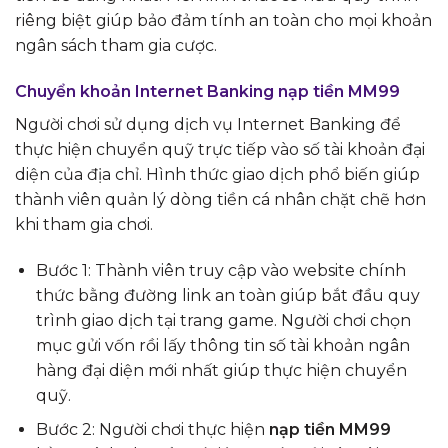
riêng biệt giúp bảo đảm tính an toàn cho mọi khoản
ngân sách tham gia cược.
Chuyển khoản Internet Banking nạp tiền MM99
Người chơi sử dụng dịch vụ Internet Banking để
thực hiện chuyển quỹ trực tiếp vào số tài khoản đại
diện của địa chỉ. Hình thức giao dịch phổ biến giúp
thành viên quản lý dòng tiền cá nhân chặt chẽ hơn
khi tham gia chơi.
Bước 1: Thành viên truy cập vào website chính
thức bằng đường link an toàn giúp bắt đầu quy
trình giao dịch tại trang game. Người chơi chọn
mục gửi vốn rồi lấy thông tin số tài khoản ngân
hàng đại diện mới nhất giúp thực hiện chuyển
quỹ.
Bước 2: Người chơi thực hiện
nạp tiền MM99