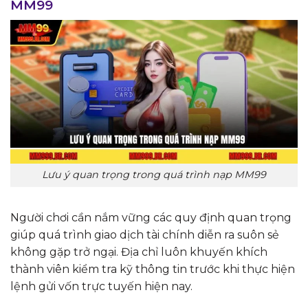
MM99
Lưu ý quan trọng trong quá trình nạp MM99
Người chơi cần nắm vững các quy định quan trọng
giúp quá trình giao dịch tài chính diễn ra suôn sẻ
không gặp trở ngại. Địa chỉ luôn khuyến khích
thành viên kiểm tra kỹ thông tin trước khi thực hiện
lệnh gửi vốn trực tuyến hiện nay.