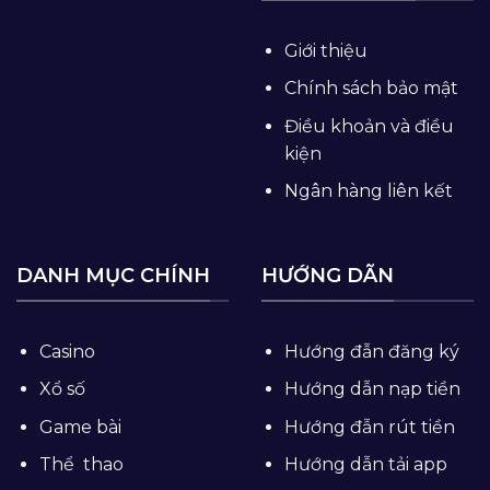
Giới thiệu
Chính sách bảo mật
Điều khoản và điều
kiện
Ngân hàng liên kết
DANH MỤC CHÍNH
HƯỚNG DÃN
Casino
Hướng đẫn đăng ký
Xổ số
Hướng dẫn nạp tiền
Game bài
Hướng đẫn rút tiền
Thể thao
Hướng dẫn tải app