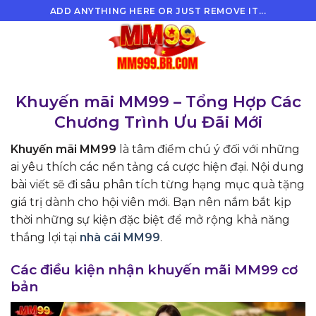
Skip
ADD ANYTHING HERE OR JUST REMOVE IT...
to
content
Khuyến mãi MM99 – Tổng Hợp Các
Chương Trình Ưu Đãi Mới
Khuyến mãi MM99
là tâm điểm chú ý đối với những
ai yêu thích các nền tảng cá cược hiện đại. Nội dung
bài viết sẽ đi sâu phân tích từng hạng mục quà tặng
giá trị dành cho hội viên mới. Bạn nên nắm bắt kịp
thời những sự kiện đặc biệt để mở rộng khả năng
thắng lợi tại
nhà cái MM99
.
Các điều kiện nhận khuyến mãi MM99 cơ
bản