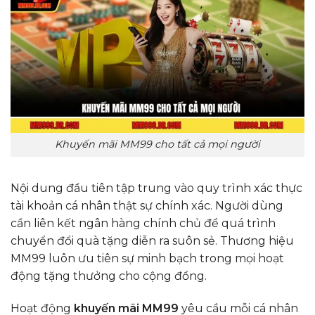
Khuyến mãi MM99 cho tất cả mọi người
Nội dung đầu tiên tập trung vào quy trình xác thực
tài khoản cá nhân thật sự chính xác. Người dùng
cần liên kết ngân hàng chính chủ để quá trình
chuyển đổi quà tặng diễn ra suôn sẻ. Thương hiệu
MM99 luôn ưu tiên sự minh bạch trong mọi hoạt
động tặng thưởng cho cộng đồng.
Hoạt động
khuyến mãi MM99
yêu cầu mỗi cá nhân