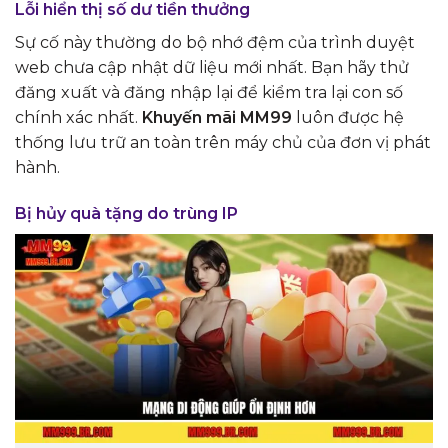
Lỗi hiển thị số dư tiền thưởng
Sự cố này thường do bộ nhớ đệm của trình duyệt
web chưa cập nhật dữ liệu mới nhất. Bạn hãy thử
đăng xuất và đăng nhập lại để kiểm tra lại con số
chính xác nhất.
Khuyến mãi MM99
luôn được hệ
thống lưu trữ an toàn trên máy chủ của đơn vị phát
hành.
Bị hủy quà tặng do trùng IP